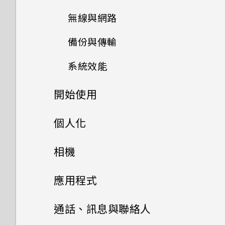
如何無法在 Google Play
會觸發 Edge Sense，我該怎
為何省電模式和極致省電模式都
無線與網路
Music 中播放 WMA 音樂檔？
如何將檔案與資料夾複製或移到
麼做？
變成灰色停用狀態？
記憶卡？
備份與傳輸
如何將手機的網際網路連線分享
GPS 關閉時能否在鎖定螢幕上
為何有時握壓手機後應用程式內
Android 中的應用程式待機如
給其他裝置使用？
顯示氣象？
如何檢視 USB 隨身碟內的檔案
動作沒有反應？
系統效能
何節省電池電力？
如何備份相片及影片？
與資料夾？
要如何得知我的手機能否在其他
為何應用程式圖示不再顯示未讀
為何 Edge Sense 握壓手勢在
開始使用
如何查看手機最新的軟體更新？
設定中的電池最佳化有何作用？
如何在手機與電腦之間複製檔
國家的本國網路內使用？
訊息和通知等未讀項目數量？
我將記憶卡格式化以作為內部儲
螢幕關閉下無法運作？
案？
存空間使用時，卻出現該記憶卡
手機上的各種便利功能
個人化
更新手機軟體前該做哪些準備？
Qualcomm Quick Charge
手機能在找不到 Wi-Fi 或訊號
Google 相簿擁有與 HTC 相片
速度太慢的訊息。為什麼？
為何 Edge Sense 握壓手勢在
3.0 運作方式？
我之前曾使用 HTC 備份。為何
太弱時自動切換至行動網路嗎？
集一樣的功能嗎？
打開包裝與設定
手機面朝下時無法運作？
主畫面配置與字型
方便單手操作
如果無法安裝軟體更新，該怎麼
相機
手機現在未內建 HTC 備份？
我的手機是全新的，但可用儲存
辦？
如何節省電池電力？
熟悉新手機的功能
我透過藍牙傳送了一些檔案到電
使用應用程式時不斷出現要求授
空間卻比總容量少。為什麼？
小工具與捷徑
如何找出手機的 IMEI/MEID 和
HTC U11‍+ 概觀
Edge Sense
拍照和錄影
新增或移除小工具面板
如何讓 HTC Sync Manager
應用程式
腦。檔案存到哪裡去了？
予權限的提示。為什麼？
序號？
手機異常過熱或溫度過高時該怎
Edge Sense
辨識出我的手機？
音效偏好設定
使用 MicroSD 記憶卡作為可移
擷取手機畫面
卡片固定座
進階相機功能
啟動列
麼辦？
側框啟動
變更主畫面
Google 相簿
HTC 相機
如何在電信業者的網路中新增存
通話、訊息與聯絡人
除式儲存裝置和使用內部儲存空
為何手機會對我說話？如何關閉
更新
能否使用 Wi-Fi 直連 與其他手
取點？
Edge Sense 是什麼？
間有何不同？
錄製手機螢幕畫面
此功能？
變更來電鈴聲