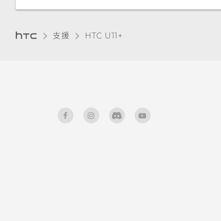
手套模式
重新啟動 HTC U11‍+ (軟體重設)
支援
HTC U11+‎