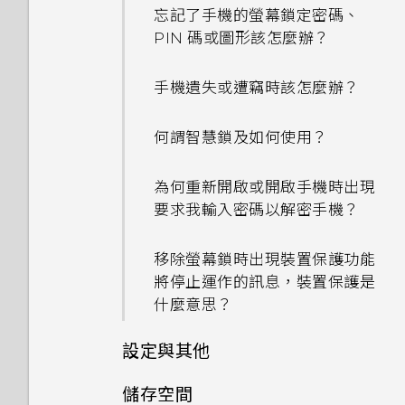
如何關閉擷取畫面時的快門聲？
忘記了手機的螢幕鎖定密碼、
法接收郵件與即時訊息通知？網
如何知道我是否在手機上安裝了
PIN 碼或圖形該怎麼辦？
路電台廣播也停止了。
惡意的第三方應用程式？
為何無法在 HTC U11‍+ 上使用我
自己的數位式 3.5mm 耳機轉
手機遺失或遭竊時該怎麼辦？
手機無法開機時該怎麼做？
如何設定預設的簡訊應用程式？
接器？
何謂智慧鎖及如何使用？
如何使用硬體按鍵重新啟動手
如何在 HTC 訊息應用程式內以
Motion Launch 手勢啟動沒
機？
粗體顯示未讀取的訊息？
有作用。我該怎麼做？
為何重新開啟或開啟手機時出現
要求我輸入密碼以解密手機？
如果手機不斷重新啟動或無法開
如何調整 HTC 訊息中的字型大
機進入主畫面，該怎麼辦？
小？
移除螢幕鎖時出現裝置保護功能
將停止運作的訊息，裝置保護是
手機無法充電時該怎麼做？
如何顯示執行中應用程式的清
什麼意思？
單？
為何電池電力消耗如此快速？
設定與其他
如何啟用開發人員選項？
Doze 模式如何節省電池電力？
儲存空間
手機裝入車用套件或自拍棒時常