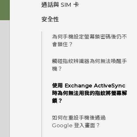
啟動 Google 個人助理？
如何利用聽覺焦點錄下遠方主體
法使用子母畫面？
通話與 SIM 卡
我的手機是否向下相容於不支援
清楚且聲音分明的影片？
Qualcomm Quick Charge
我經常因為誤觸最近使用的應用
安全性
為何在 HTC U11‍+ 上使用舊款的
如何在未通話時讓電話撥號列出
3.0 的充電配件？
程式或 返回鍵而退出正在玩的
相片看起來模糊不清嗎？以下有
HTC USB Type-C 耳機時會出
我的聯絡人及其個人檔案圖片而
遊戲。如何避免此狀況？
一些拍照秘訣
現雜音？
為何手機設定螢幕鎖密碼後仍不
不是通話記錄？
只能使用隨附的 USB Type-C
會鎖住？
傳輸線嗎？能否使用第三方的傳
何謂螢幕固定功能？如何固定應
為何拍攝的人像照在電腦上會以
我認為麥克風壞了。該怎麼做？
我能將 Micro SIM 卡剪小為
輸線？
用程式？
橫向顯示？
觸碰指紋辨識器為何無法喚醒手
Nano SIM 卡以裝入手機內
能否變更手機上系統的字型樣式
機？
嗎？
可以透過 micro USB 轉 USB
Google Play Protect 有何作
為何無法邊錄影邊拍照？
和大小？
Type-C 轉接器以使用現有的
用？如何查看功能是否啟用？
使用 Exchange ActiveSync
USB 傳輸線嗎？
為何我的手機會自動停止錄影？
如何將喜愛的歌曲或音樂設為鈴
時為何無法用我的指紋將螢幕解
如何在郵件應用程式內登入我的
聲？
鎖？
USB Type-C 接頭與舊手機上
Microsoft 電子郵件帳號？
的 micro USB 接頭有何不
能否分別調整鈴聲和通知音效的
如何在重設手機後通過
同？
為何手機上的應用程式會當機並
音量？
Google 登入畫面？
強制關閉？
螢幕關閉一段時間後，為何我無