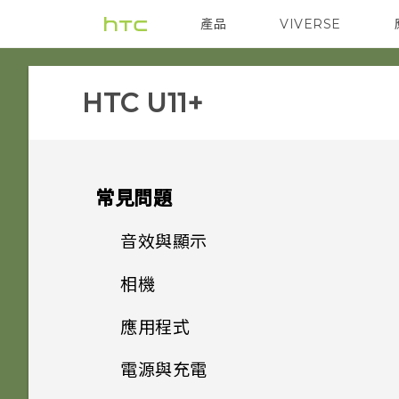
產品
VIVERSE
VIVE
智能手機
HTC U11+‎
常見問題
音效與顯示
相機
如何在 HTC U11‍+ 上播放完整
18:9 長寬比的 YouTube 影
應用程式
能否讓相機停留在待機模式以節
片？
省電力？要如何設定？
電源與充電
為何說出「OK Google」無法
為何播放 YouTube 影片時無