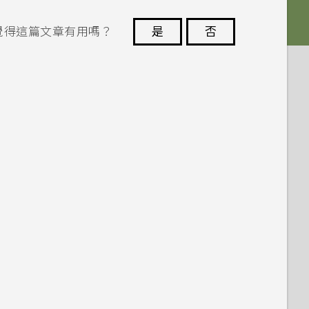
覺得這篇文章有用嗎？
是
否
謝謝您！