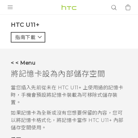
產品
HTC U11+‎
VIVE
指南下載
智能手機
G REIGNS
< < Menu
配件
將記憶卡設為內部儲存空間
VIVERSE
當您插入先前從未在
HTC U11‍+
上使用過的記憶卡
時，手機會預設將記憶卡裝載為可移除式儲存裝
應用程式
置。
支援服務
如果記憶卡為全新或沒有您想要保留的內容，您可
以將記憶卡格式化，將記憶卡當作
HTC U11‍+
內部
登入
儲存空間使用。