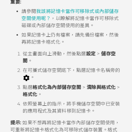
重要:
請參閱
我該將記憶卡當作可移除式或內部儲存
空間使用呢？
，以瞭解將記憶卡當作可移除式
磁碟或內部儲存空間使用的差異。
如果記憶卡上仍有檔案，請先備份檔案，然後
再將記憶卡格式化。
從
主畫面
向上滑動，然後點選
設定
>
儲存空
間
。
在
可攜式儲存空間
底下，點選記憶卡名稱旁的
。
點選
格式化為內部儲存空間
>
清除與格式化
>
格式化
。
依照螢幕上的指示，將手機儲存空間中已安裝
的應用程式及其資料移到記憶卡。
提示:
如果不想再將記憶卡當作內部儲存空間使用，
可重新將記憶卡格式化為可移除式儲存裝置。格式