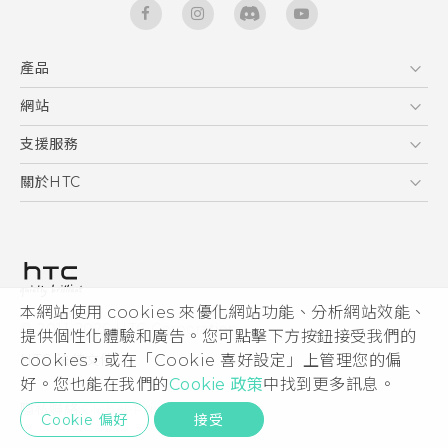
產品
5G
網站
快速入門手冊
智能手機
使用手冊
HTC Dev
支援服務
區塊鍊手機
HTC Research
服務中心
關於HTC
配件
產品有限保固說明
ESG
VIVE
公告欄
投資人
私隱政策
產品安全
本網站使用 cookies 來優化網站功能、分析網站效能、
© 2011-2026 HTC Corporation
提供個性化體驗和廣告。您可點擊下方按鈕接受我們的
加入HTC
HTC 法律文件
cookies，或在「Cookie 喜好設定」上管理您的偏
Security and Privacy Whitepaper
好。您也能在我們的
Cookie 政策
中找到更多訊息。
隱私聯絡:
Global-Privacy@htc.com
Cookie 偏好
接受