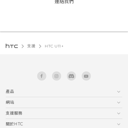
連絡我們
支援
HTC U11+‎
產品
5G
網站
快速入門手冊
智能手機
使用手冊
HTC Dev
支援服務
區塊鍊手機
HTC Research
服務中心
關於HTC
配件