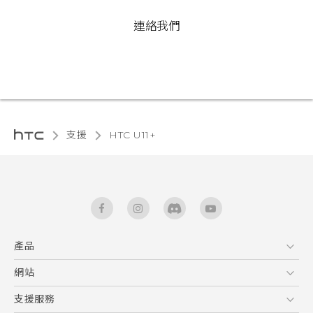
連絡我們
支援
HTC U11+‎
產品
5G
網站
快速入門手冊
智能手機
使用手冊
HTC Dev
支援服務