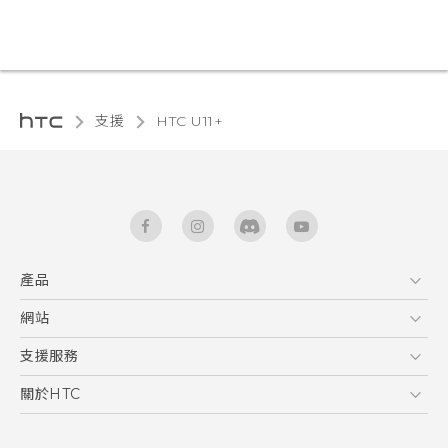
支援
HTC U11+‎
產品
5G
網站
快速入門手冊
智能手機
使用手冊
HTC Dev
支援服務
區塊鍊手機
HTC Research
服務中心
關於HTC
配件
產品有限保固說明
ESG
VIVE