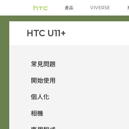
產品
VIVERSE
VIVE
智能手機
HTC U11+‎
常見問題
音效與顯示
開始使用
相機
手機上的各種便利功能
如何在 HTC U11‍+ 上播放完整
個人化
18:9 長寬比的 YouTube 影
應用程式
打開包裝與設定
能否讓相機停留在待機模式以節
片？
主畫面配置與字型
方便單手操作
相機
省電力？要如何設定？
電源與充電
熟悉新手機的功能
為何說出「OK Google」無法
小工具與捷徑
為何播放 YouTube 影片時無
HTC U11‍+ 概觀
Edge Sense
拍照和錄影
新增或移除小工具面板