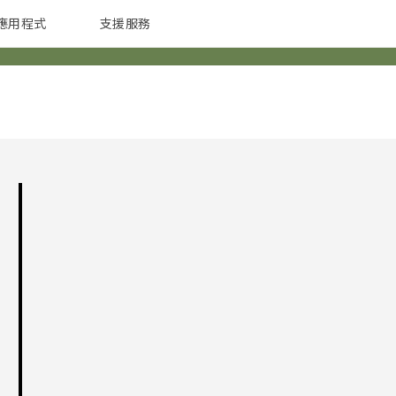
應用程式
支援服務
G REIGNS
配件