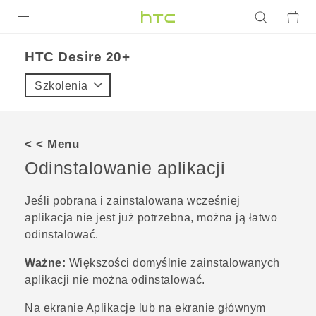
PRODUKTY
HTC Desire 20+‎
VIVE
Szkolenia
G REIGNS
SMARTFONY
< < Menu
AKCESORIA
Odinstalowanie aplikacji
VIVERSE
Jeśli pobrana i zainstalowana wcześniej
aplikacja nie jest już potrzebna, można ją łatwo
POMOC TECHNICZNA
odinstalować.
Urządzenia i akcesoria HTC
Zaloguj się
Ważne:
Większości domyślnie zainstalowanych
aplikacji nie można odinstalować.
Na ekranie
Aplikacje
lub na
ekranie głównym