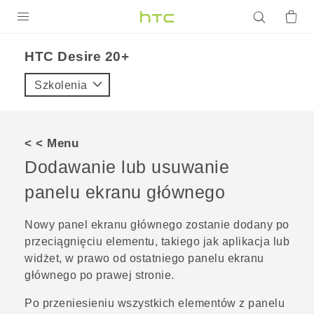
PRODUKTY
HTC Desire 20+‎
VIVE
Szkolenia
G REIGNS
SMARTFONY
< < Menu
AKCESORIA
Dodawanie lub usuwanie
VIVERSE
panelu ekranu głównego
POMOC TECHNICZNA
Nowy panel ekranu głównego zostanie dodany po
przeciągnięciu elementu, takiego jak aplikacja lub
Urządzenia i akcesoria HTC
Zaloguj się
widżet, w prawo od ostatniego panelu ekranu
głównego po prawej stronie.
Po przeniesieniu wszystkich elementów z panelu