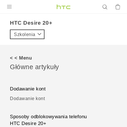
PRODUKTY
HTC Desire 20+
VIVE
Szkolenia
G REIGNS
SMARTFONY
< < Menu
AKCESORIA
Główne artykuły
VIVERSE
POMOC TECHNICZNA
Dodawanie kont
Dodawanie kont
Urządzenia i akcesoria HTC
Zaloguj się
Sposoby odblokowywania telefonu
HTC Desire 20‍+