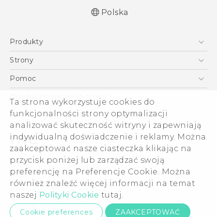
Polska
Produkty
Polish - Skrócony przewodnik
Smartfony
Polish - Podręczniki użytkownika
Strony
Polish - Wytyczne dotyczące bezpieczeństwa i
5G
HTC Vive
Pomoc
wytyczne wymagane przez prawo
VIVE
HTC Dev
Pomoc
Quick start guide
Ogólne informacje o firmie
Ta strona wykorzystuje cookies do
Akcesoria
User manual
Pomoc E-commerce
funkcjonalności strony optymalizacji
ESG
Safety and regulatory guide
analizować skuteczność witryny i zapewniają
Informacje o firmie
indywidualną doświadczenie i reklamy. Można
Dla inwestorów (angielski)
zaakceptować nasze ciasteczka klikając na
Cookie Preferences
przycisk poniżej lub zarządzać swoją
© 2011-2026 HTC Corporation
preferencję na Preferencje Cookie. Można
Kariera
również znaleźć więcej informacji na temat
Warunki prawne
Security and Privacy Whitepaper
naszej
Polityki Cookie
tutaj.
Kontakt ds. prywatności:
Global-Privacy@htc.com
Cookie preferences
ZAAKCEPTOWAĆ