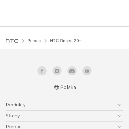
Pomoc
HTC Desire 20+‎
Polska
Produkty
Polish - Skrócony przewodnik
Smartfony
Polish - Podręczniki użytkownika
Strony
Polish - Wytyczne dotyczące bezpieczeństwa i
5G
HTC Vive
Pomoc