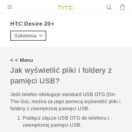
PRODUKTY
HTC Desire 20+‎
VIVE
Szkolenia
G REIGNS
SMARTFONY
< < Menu
AKCESORIA
Jak wyświetlić pliki i foldery z
VIVERSE
pamięci USB?
POMOC TECHNICZNA
Jeśli telefon obsługuje standard USB OTG (On-
The-Go), można za jego pomocą wyświetlić pliki i
Urządzenia i akcesoria HTC
Zaloguj się
foldery z zewnętrznej pamięci USB.
Podłącz złącze USB OTG do telefonu i
zewnętrznej pamięci USB.