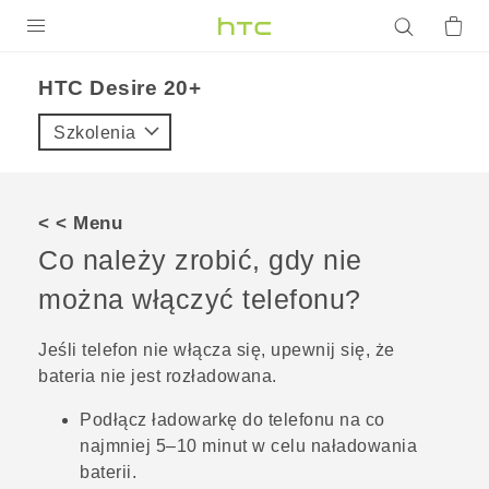
PRODUKTY
HTC Desire 20+‎
VIVE
Szkolenia
G REIGNS
SMARTFONY
< < Menu
AKCESORIA
Co należy zrobić, gdy nie
VIVERSE
można włączyć telefonu?
POMOC TECHNICZNA
Jeśli telefon nie włącza się, upewnij się, że
bateria nie jest rozładowana.
Urządzenia i akcesoria HTC
Zaloguj się
Podłącz ładowarkę do telefonu na co
najmniej 5–10 minut w celu naładowania
baterii.