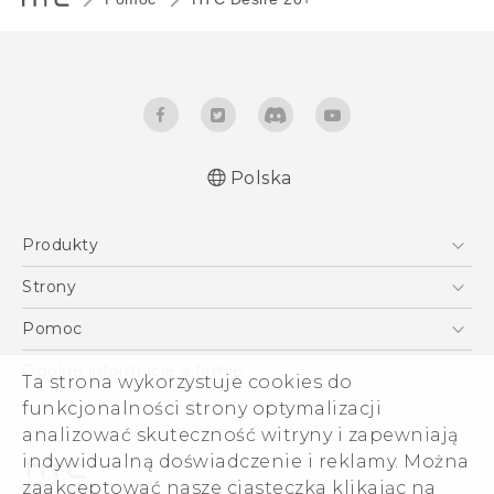
Polska
Produkty
Polish - Skrócony przewodnik
Smartfony
Polish - Podręczniki użytkownika
Strony
Polish - Wytyczne dotyczące bezpieczeństwa i
5G
HTC Vive
Pomoc
wytyczne wymagane przez prawo
VIVE
HTC Dev
Pomoc
Quick start guide
Ogólne informacje o firmie
Ta strona wykorzystuje cookies do
Akcesoria
User manual
Pomoc E-commerce
funkcjonalności strony optymalizacji
ESG
Safety and regulatory guide
analizować skuteczność witryny i zapewniają
Informacje o firmie
indywidualną doświadczenie i reklamy. Można
Dla inwestorów (angielski)
zaakceptować nasze ciasteczka klikając na