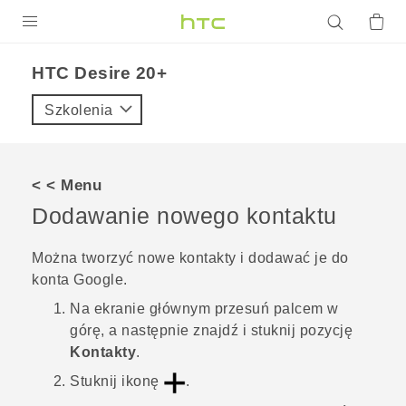
PRODUKTY
HTC Desire 20+‎
VIVE
Szkolenia
G REIGNS
SMARTFONY
< < Menu
AKCESORIA
Dodawanie nowego kontaktu
VIVERSE
Można tworzyć nowe kontakty i dodawać je do
konta
Google
.
POMOC TECHNICZNA
Na
ekranie głównym
przesuń palcem w
Urządzenia i akcesoria HTC
Zaloguj się
górę, a następnie znajdź i stuknij pozycję
Kontakty
.
Stuknij ikonę
.