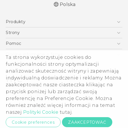
Polska
Produkty
Polish - Skrócony przewodnik
Smartfony
Polish - Podręczniki użytkownika
Strony
Polish - Wytyczne dotyczące bezpieczeństwa i
5G
HTC Vive
Pomoc
wytyczne wymagane przez prawo
VIVE
HTC Dev
Pomoc
Quick start guide
Ogólne informacje o firmie
Ta strona wykorzystuje cookies do
Akcesoria
User manual
Pomoc E-commerce
funkcjonalności strony optymalizacji
ESG
Safety and regulatory guide
analizować skuteczność witryny i zapewniają
Informacje o firmie
indywidualną doświadczenie i reklamy. Można
Dla inwestorów (angielski)
zaakceptować nasze ciasteczka klikając na
Cookie Preferences
przycisk poniżej lub zarządzać swoją
© 2011-2026 HTC Corporation
preferencję na Preferencje Cookie. Można
Kariera
również znaleźć więcej informacji na temat
Warunki prawne
Security and Privacy Whitepaper
naszej
Polityki Cookie
tutaj.
Kontakt ds. prywatności:
Global-Privacy@htc.com
Cookie preferences
ZAAKCEPTOWAĆ