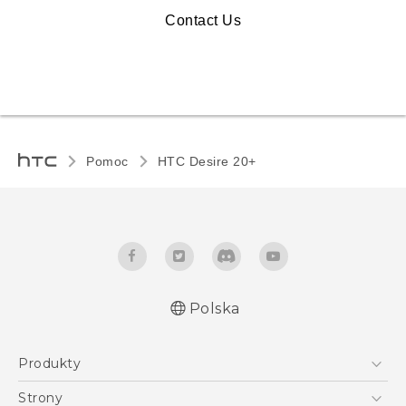
Contact Us
Pomoc
HTC Desire 20+‎
Polska
Produkty
Polish - Skrócony przewodnik
Smartfony
Polish - Podręczniki użytkownika
Strony