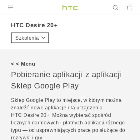
PRODUKTY
HTC Desire 20+‎
VIVE
Szkolenia
G REIGNS
SMARTFONY
< < Menu
AKCESORIA
Pobieranie aplikacji z aplikacji
VIVERSE
Sklep Google Play
POMOC TECHNICZNA
Sklep Google Play
to miejsce, w którym można
znaleźć nowe aplikacje dla urządzenia
Urządzenia i akcesoria HTC
Zaloguj się
HTC Desire 20‍+
. Można wybierać spośród
licznych darmowych i płatnych aplikacji różnego
typu — od usprawniających pracę po służące do
rozrywki i gry.