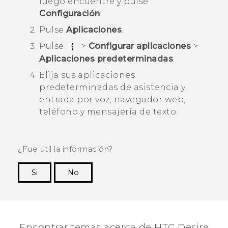
luego encuentre y pulse
Configuración
.
Pulse
Aplicaciones
.
Pulse
>
Configurar aplicaciones
>
Aplicaciones predeterminadas
.
Elija sus aplicaciones
predeterminadas de asistencia y
entrada por voz, navegador web,
teléfono y mensajería de texto.
¿Fue útil la información?
Si
No
¡Gracias! Tus comentarios ayudan a otras
personas a ver la información más útil.
Encontrar temas acerca de HTC Desire