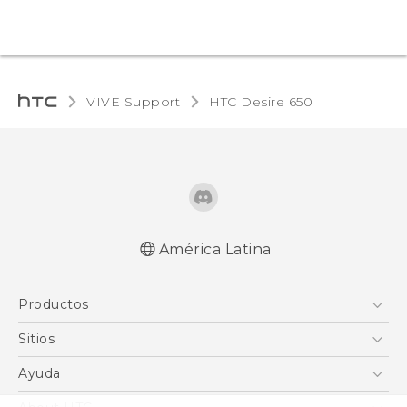
VIVE Support
HTC Desire 650‎
América Latina
Español - Manual de inicio rápido
Productos
Español - Manual de usuario
English - Quick start guide
5G
Sitios
English - User manual
Smartphones
HTC Desarrollo
Ayuda
EXODUS
HTC Investigacion
Centro de asistencia