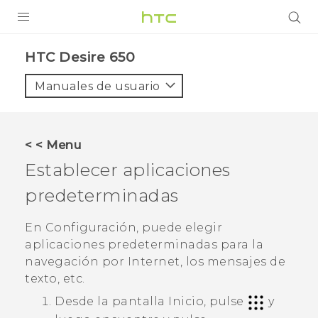
PRODUCTOS
HTC Desire 650‎
VIVE
Manuales de usuario
G REIGNS
SMARTPHONES
< < Menu
ACCESORIO
Establecer aplicaciones
VIVERSE
predeterminadas
AYUDA
En Configuración, puede elegir
aplicaciones predeterminadas para la
HTC Devices & Accessories
navegación por Internet, los mensajes de
Video Tutorials
texto, etc.
Desde la pantalla
Inicio
, pulse
y