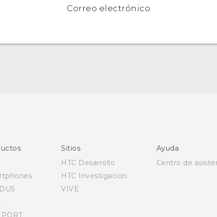
Correo electrónico
Español - Manual de inicio rápido
Español - Manual de usuario
English - Quick start guide
English - User manual
uctos
Sitios
Ayuda
HTC Desarrollo
Centro de asiste
rtphones
HTC Investigacion
DUS
VIVE
E
EPORT