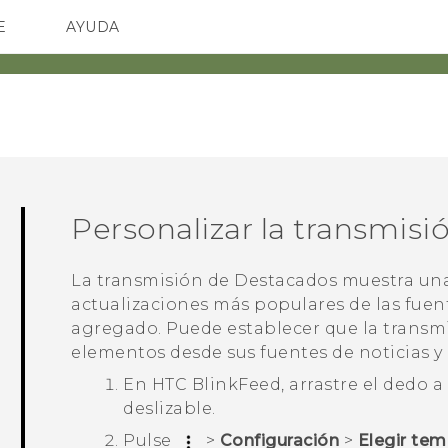
E
AYUDA
TC Devices & Accessories
SMARTPHONES
ACCESORIO
Video Tutorials
Personalizar la transmisi
La transmisión de
Destacados
muestra una 
actualizaciones más populares de las fuen
agregado. Puede establecer que la transm
elementos desde sus fuentes de noticias y 
En
HTC BlinkFeed
, arrastre el dedo 
deslizable.
Pulse
>
Configuración
>
Elegir te