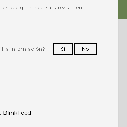
ones que quiere que aparezcan en
il la información?
Si
No
ras personas a ver la información más
útil.
C BlinkFeed