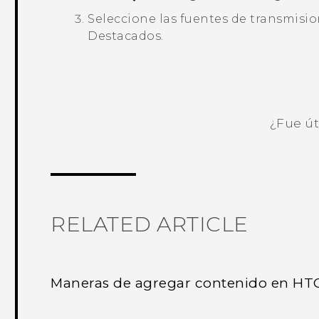
Seleccione las fuentes de transmisi
Destacados
.
¿Fue út
¡Gracias! Tus comentarios ayudan a ot
RELATED ARTICLE
Maneras de agregar contenido en HT