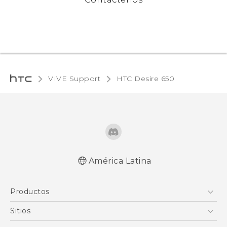
VIVE Support
HTC Desire 650‎
América Latina
Español - Manual de inicio rápido
Productos
Español - Manual de usuario
English - Quick start guide
5G
Sitios
English - User manual
Smartphones