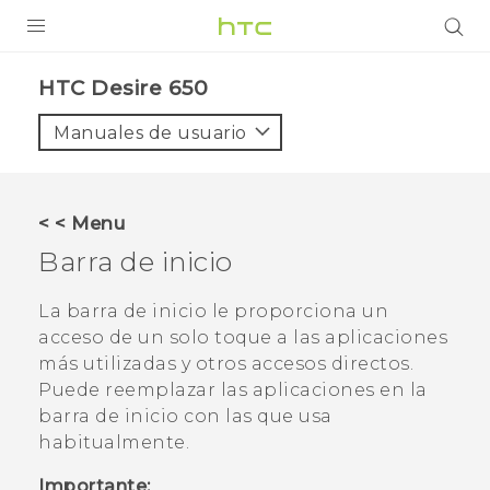
PRODUCTOS
HTC Desire 650‎
VIVE
Manuales de usuario
G REIGNS
SMARTPHONES
< < Menu
ACCESORIO
Barra de inicio
VIVERSE
La barra de inicio le proporciona un
acceso de un solo toque a las aplicaciones
AYUDA
más utilizadas y otros accesos directos.
HTC Devices & Accessories
Puede reemplazar las aplicaciones en la
barra de inicio con las que usa
Video Tutorials
habitualmente.
Importante: