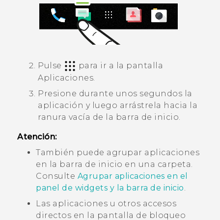
Pulse
para ir a la pantalla
Aplicaciones
.
Presione durante unos segundos la
aplicación y luego arrástrela hacia la
ranura vacía de la barra de inicio.
Atención:
También puede agrupar aplicaciones
en la barra de inicio en una carpeta.
Consulte
Agrupar aplicaciones en el
panel de widgets y la barra de inicio
.
Las aplicaciones u otros accesos
directos en la pantalla de bloqueo