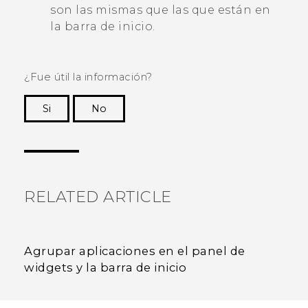
son las mismas que las que están en
la barra de inicio.
¿Fue útil la información?
Si
No
¡Gracias! Tus comentarios ayudan a otras
personas a ver la información más útil.
RELATED ARTICLE
Agrupar aplicaciones en el panel de
widgets y la barra de inicio