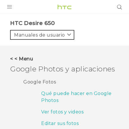
PRODUCTOS
HTC Desire 650‎
VIVE
Manuales de usuario
G REIGNS
SMARTPHONES
< < Menu
ACCESORIO
Google Photos
y aplicaciones
VIVERSE
Google Fotos
AYUDA
Qué puede hacer en Google
Photos
HTC Devices & Accessories
Ver fotos y videos
Video Tutorials
Editar sus fotos