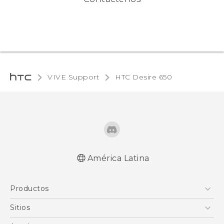
VIVE Support
HTC Desire 650‎
América Latina
Español - Manual de inicio rápido
Productos
Español - Manual de usuario
English - Quick start guide
5G
Sitios
English - User manual
Smartphones