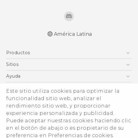
América Latina
Español - Manual de inicio rápido
Productos
Español - Manual de usuario
English - Quick start guide
5G
Sitios
English - User manual
Smartphones
HTC Desarrollo
Ayuda
EXODUS
HTC Investigacion
Centro de asistencia
About HTC
Este sitio utiliza cookies para optimizar la
VIVE
VIVE
ESG
funcionalidad sitio web, analizar el
VIVEPORT
rendimiento sitio web, y proporcionar
Seguridad del producto
experiencia personalizada y publicidad.
Inversores (Inglés)
Puede aceptar nuestras cookies haciendo clic
Normas de confidencialidad
en el botón de abajo o es propietario de su
© 2011-2026 HTC Corporation
preferencia en Preferencias de cookies.
Código de conducta