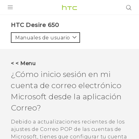
PRODUCTOS
HTC Desire 650‎
VIVE
Manuales de usuario
G REIGNS
SMARTPHONES
< < Menu
ACCESORIO
¿Cómo inicio sesión en mi
VIVERSE
cuenta de correo electrónico
Microsoft
desde la aplicación
AYUDA
Correo
?
HTC Devices & Accessories
Video Tutorials
Debido a actualizaciones recientes de los
ajustes de Correo POP de las cuentas de
Microsoft
, tienes que configurar tu cuenta