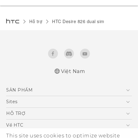
Hỗ trợ
HTC Desire 826 dual sim‎
Việt Nam
Quick start guide
SẢN PHẨM
User manual
5G
Sites
Điện Thoại Thông Minh
HTC Dev
HỖ TRỢ
VIVE
HTC Research
Trung tâm hỗ trợ
Về HTC
Hỗ trợ bảo hành HTC
This site uses cookies to optimize website
ESG