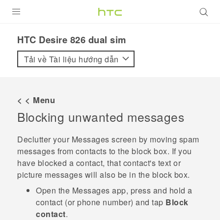
SẢN PHẨM
HTC Desire 826 dual sim‎
VIVE
Tải về Tài liệu hướng dẫn
G REIGNS
ĐIỆN THOẠI THÔNG MINH
< < Menu
Blocking unwanted messages
VIVERSE
ỨNG DỤNG
Declutter your
Messages
screen by moving spam
messages from contacts to the block box. If you
HỖ TRỢ
have blocked a contact, that contact's text or
picture messages will also be in the block box.
Open the
Messages
app, press and hold a
contact (or phone number) and tap
Block
contact
.