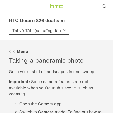
SẢN PHẨM
HTC Desire 826 dual sim‎
VIVE
Tải về Tài liệu hướng dẫn
G REIGNS
ĐIỆN THOẠI THÔNG MINH
< < Menu
Taking a panoramic photo
VIVERSE
ỨNG DỤNG
Get a wider shot of landscapes in one sweep.
HỖ TRỢ
Important:
Some camera features are not
available when you’re in this scene, such as
zooming.
Open the
Camera
app.
Switch to
Camera
mode. To find out how to