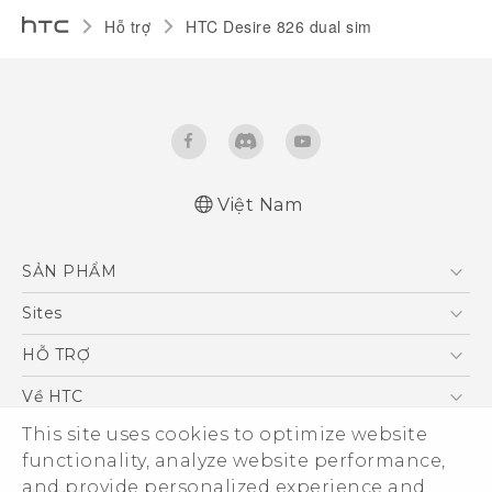
Hỗ trợ
HTC Desire 826 dual sim‎
Việt Nam
Quick start guide
SẢN PHẨM
User manual
5G
Sites
Điện Thoại Thông Minh
HTC Dev
HỖ TRỢ
VIVE
HTC Research
Trung tâm hỗ trợ
Về HTC
Hỗ trợ bảo hành HTC
ESG
This site uses cookies to optimize website
functionality, analyze website performance,
Nhà đầu tư
and provide personalized experience and