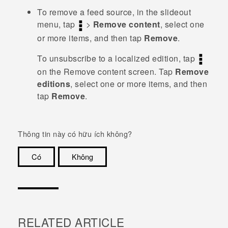
To remove a feed source, in the slideout
menu, tap
>
Remove content
, select one
or more items, and then tap
Remove
.
To unsubscribe to a localized edition, tap
on the
Remove content
screen. Tap
Remove
editions
, select one or more items, and then
tap
Remove
.
Thông tin này có hữu ích không?
Có
Không
Cám ơn!
RELATED ARTICLE