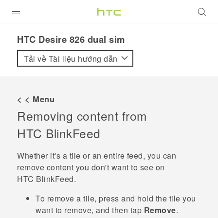
SẢN PHẨM
HTC Desire 826 dual sim‎
VIVE
Tải về Tài liệu hướng dẫn
G REIGNS
ĐIỆN THOẠI THÔNG MINH
< < Menu
Removing content from
VIVERSE
HTC BlinkFeed
ỨNG DỤNG
Whether it's a tile or an entire feed, you can
HỖ TRỢ
remove content you don't want to see on
HTC BlinkFeed
.
To remove a tile, press and hold the tile you
want to remove, and then tap
Remove
.