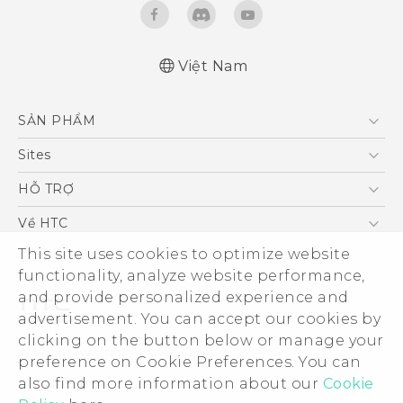
Việt Nam
Quick start guide
SẢN PHẨM
User manual
5G
Sites
Điện Thoại Thông Minh
HTC Dev
HỖ TRỢ
VIVE
HTC Research
Trung tâm hỗ trợ
Về HTC
Hỗ trợ bảo hành HTC
This site uses cookies to optimize website
ESG
functionality, analyze website performance,
Nhà đầu tư
and provide personalized experience and
Làm việc tại HTC
advertisement. You can accept our cookies by
Chính sách bảo mật
clicking on the button below or manage your
© 2011-2026 HTC Corporation
preference on Cookie Preferences. You can
Bảo mật sản phẩm
also find more information about our
Cookie
Legal Terms
Thông Tin Đấu Thầu