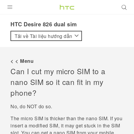
SẢN PHẨM
HTC Desire 826 dual sim‎
VIVE
Tải về Tài liệu hướng dẫn
G REIGNS
ĐIỆN THOẠI THÔNG MINH
< < Menu
Can I cut my micro SIM to a
VIVERSE
nano SIM
so it can fit in my
ỨNG DỤNG
phone?
HỖ TRỢ
No, do NOT do so.
The micro SIM is thicker than the
nano SIM
. If you
insert a modified SIM, it may get stuck in the SIM
slot. You can get a
nano SIM
from your mobile