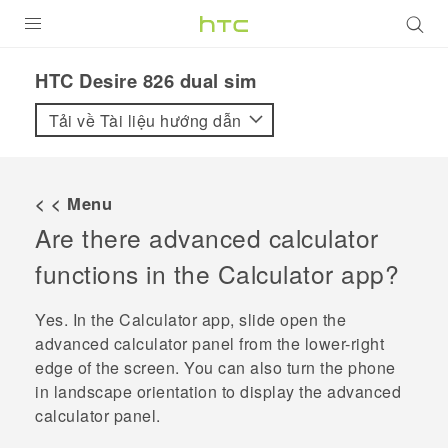
SẢN PHẨM
HTC Desire 826 dual sim‎
VIVE
Tải về Tài liệu hướng dẫn
G REIGNS
ĐIỆN THOẠI THÔNG MINH
< < Menu
Are there advanced calculator
VIVERSE
functions in the
Calculator
app?
ỨNG DỤNG
Yes. In the
Calculator
app, slide open the
HỖ TRỢ
advanced calculator panel from the lower-right
edge of the screen. You can also turn the phone
in landscape orientation to display the advanced
calculator panel.