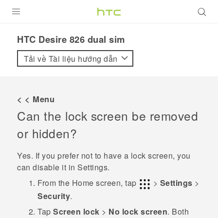
SẢN PHẨM
HTC Desire 826 dual sim‎
VIVE
Tải về Tài liệu hướng dẫn
G REIGNS
ĐIỆN THOẠI THÔNG MINH
< < Menu
Can the lock screen be removed
VIVERSE
or hidden?
ỨNG DỤNG
Yes. If you prefer not to have a lock screen, you
HỖ TRỢ
can disable it in
Settings
.
From the
Home
screen, tap
>
Settings
>
Security
.
Tap
Screen lock
>
No lock screen
.
Both