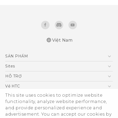
Việt Nam
Quick start guide
SẢN PHẨM
User manual
5G
Sites
Điện Thoại Thông Minh
HTC Dev
HỖ TRỢ
VIVE
HTC Research
Trung tâm hỗ trợ
Về HTC
Hỗ trợ bảo hành HTC
ESG
This site uses cookies to optimize website
functionality, analyze website performance,
Nhà đầu tư
and provide personalized experience and
Làm việc tại HTC
advertisement. You can accept our cookies by