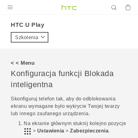
PRODUKTY
HTC U Play‎
VIVE
Szkolenia
G REIGNS
SMARTFONY
< < Menu
AKCESORIA
Konfiguracja funkcji Blokada
VIVERSE
inteligentna
POMOC TECHNICZNA
Skonfiguruj telefon tak, aby do odblokowania
ekranu wymagane było wykrycie Twojej twarzy
Urządzenia i akcesoria HTC
Zaloguj się
lub innego zaufanego urządzenia.
Na
ekranie głównym
stuknij kolejno pozycje
>
Ustawienia
>
Zabezpieczenia
.