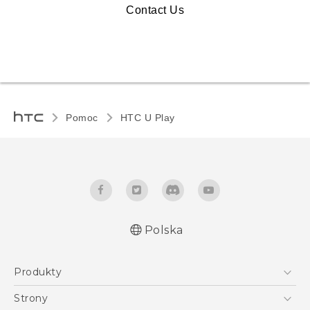
Contact Us
Pomoc
HTC U Play‎
Polska
Produkty
Polish - Skrócony przewodnik
Smartfony
Polish - Podręczniki użytkownika
Strony