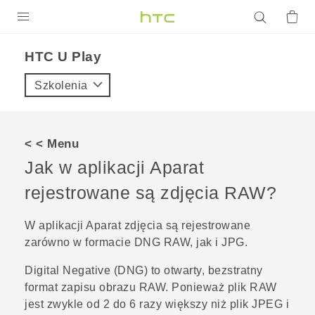
PRODUKTY
HTC U Play‎
VIVE
Szkolenia
G REIGNS
SMARTFONY
< < Menu
AKCESORIA
Jak w aplikacji
Aparat
VIVERSE
rejestrowane są zdjęcia RAW?
POMOC TECHNICZNA
W aplikacji
Aparat
zdjęcia są rejestrowane
zarówno w formacie DNG RAW, jak i JPG.
Urządzenia i akcesoria HTC
Zaloguj się
Digital Negative (DNG) to otwarty, bezstratny
format zapisu obrazu RAW. Ponieważ plik RAW
jest zwykle od 2 do 6 razy większy niż plik JPEG i