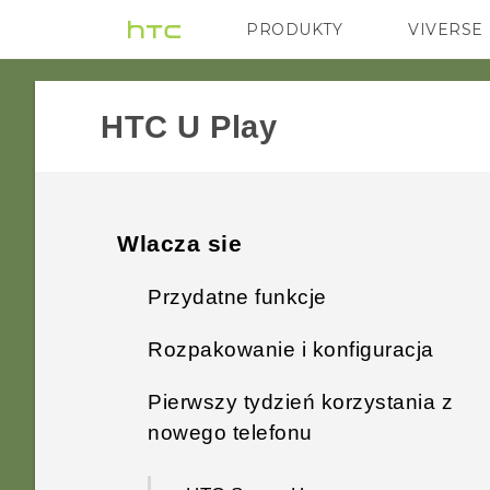
PRODUKTY
VIVERSE
VIVE
G REIGNS
HTC U Play‎
Wlacza sie
Przydatne funkcje
Rozpakowanie i konfiguracja
Funkcje specjalne aplikacji
Aparat
Pierwszy tydzień korzystania z
HTC U Play omówienie
nowego telefonu
Wciągający dźwięk
Taca na kartę