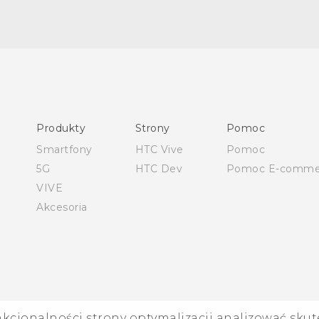
Polish - Skrócony przewodnik
Polish - Podręczniki użytkownika
Polish - Wytyczne dotyczące bezpieczeństwa i wytyczne
wymagane przez prawo
Produkty
Strony
Pomoc
English - Quick start guide
Smartfony
HTC Vive
Pomoc
English - User manual
5G
HTC Dev
Pomoc E-comme
English - Safety and regulatory guide
VIVE
Akcesoria
nkcjonalności strony optymalizacji analizować skut