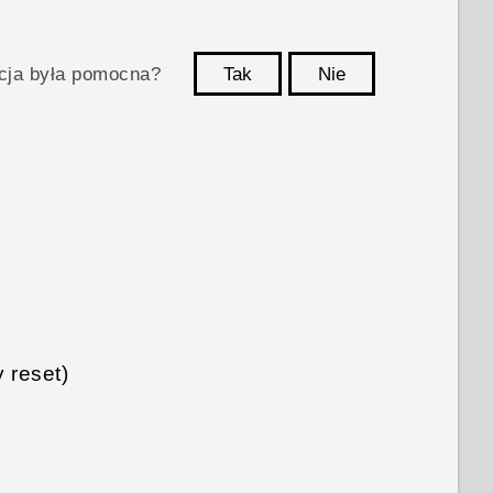
acja była pomocna?
Tak
Nie
Dziękujemy!
 reset)