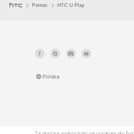
słuchawkowego Bluetooth
Pomoc
HTC U Play‎
Rozłączanie pary z
urządzeniem Bluetooth
Odbieranie plików przez
Bluetooth
Korzystanie z funkcji NFC
Polska
Ta strona wykorzystuje cookies do fu