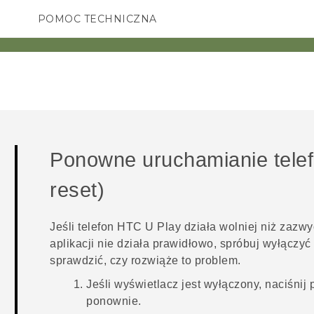
POMOC TECHNICZNA
Urządzenia i akcesoria HTC
SMARTFONY
AKCESORIA
Ponowne uruchamianie tele
reset)
Jeśli telefon
HTC U Play
działa wolniej niż zazwy
aplikacji nie działa prawidłowo, spróbuj wyłączyć
sprawdzić, czy rozwiąże to problem.
Jeśli wyświetlacz jest wyłączony, naciśnij 
ponownie.