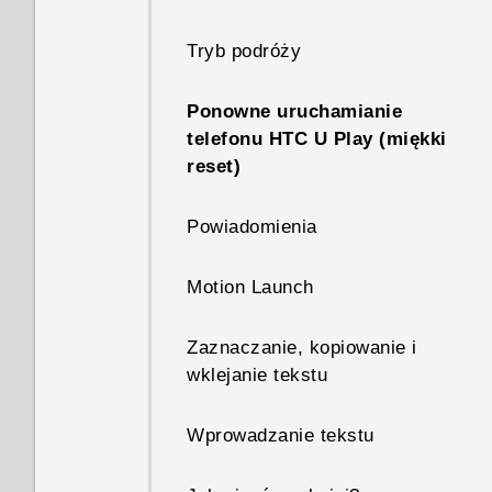
Pierwsza konfiguracja HTC U
Play
Tryb podróży
Dodawanie sieci
Ponowne uruchamianie
społecznościowych, kont e-
telefonu HTC U Play (miękki
mail itd.
reset)
Skaner linii papilarnych
Powiadomienia
Motion Launch
Zaznaczanie, kopiowanie i
wklejanie tekstu
Wprowadzanie tekstu