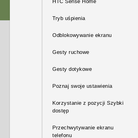
HTC Sense Home
Czytnik linii papilarnych
Karta nano SIM
Tryb uśpienia
Boost+
Karta pamięci
Odblokowywanie ekranu
Pełna personalizacja
Ładowanie akumulatora
Gesty ruchowe
HTC Sense Companion
Włączanie lub wyłączanie
Gesty dotykowe
zasilania
Android 6.0 Marshmallow
Poznaj swoje ustawienia
Wybieranie karty nano SIM do
połączeń z siecią 4G LTE
Korzystanie z pozycji Szybki
dostęp
Zarządzanie kartami nano SIM
za pomocą pozycji Obsługa
dwóch sieci
Przechwytywanie ekranu
telefonu