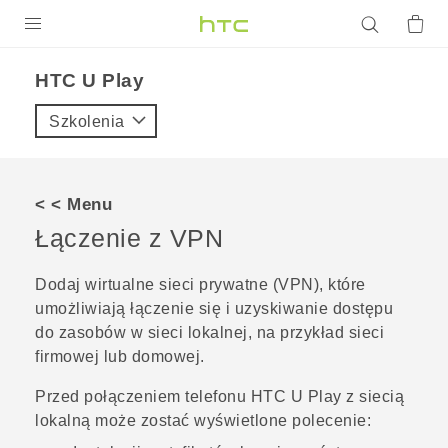
PRODUKTY
HTC U Play‎
VIVE
Szkolenia
G REIGNS
SMARTFONY
< < Menu
AKCESORIA
Łączenie z VPN
VIVERSE
Dodaj wirtualne sieci prywatne (VPN), które
umożliwiają łączenie się i uzyskiwanie dostępu
POMOC TECHNICZNA
do zasobów w sieci lokalnej, na przykład sieci
Urządzenia i akcesoria HTC
Zaloguj się
firmowej lub domowej.
Przed połączeniem telefonu
HTC U Play
z siecią
lokalną może zostać wyświetlone polecenie: