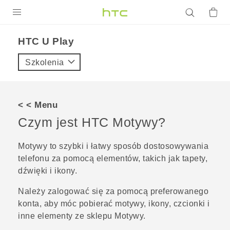
PRODUKTY
HTC U Play‎
VIVE
Szkolenia
G REIGNS
SMARTFONY
< < Menu
AKCESORIA
Czym jest HTC
Motywy
?
VIVERSE
Motywy
to szybki i łatwy sposób dostosowywania
telefonu za pomocą elementów, takich jak tapety,
POMOC TECHNICZNA
dźwięki i ikony.
Urządzenia i akcesoria HTC
Zaloguj się
Należy zalogować się za pomocą preferowanego
konta, aby móc pobierać motywy, ikony, czcionki i
inne elementy ze sklepu
Motywy
.