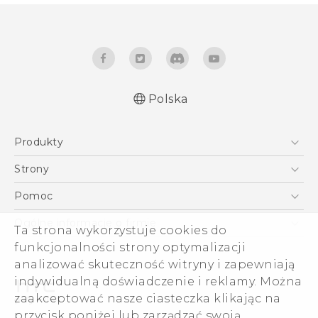
Polska
Produkty
Polish - Skrócony przewodnik
Smartfony
Polish - Podręczniki użytkownika
Strony
Polish - Wytyczne dotyczące bezpieczeństwa i
5G
HTC Vive
Pomoc
wytyczne wymagane przez prawo
VIVE
HTC Dev
Pomoc
English - Quick start guide
Ogólne informacje o firmie
Ta strona wykorzystuje cookies do
Akcesoria
English - User manual
Pomoc E-commerce
funkcjonalności strony optymalizacji
ESG
English - Safety and regulatory guide
analizować skuteczność witryny i zapewniają
Informacje o firmie
indywidualną doświadczenie i reklamy. Można
Dla inwestorów (angielski)
zaakceptować nasze ciasteczka klikając na
Cookie Preferences
przycisk poniżej lub zarządzać swoją