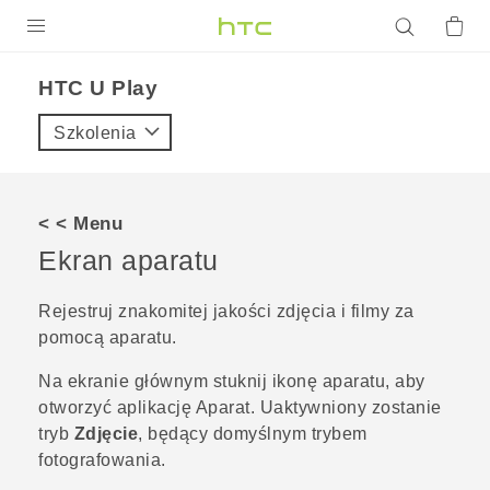
PRODUKTY
HTC U Play‎
VIVE
Szkolenia
G REIGNS
SMARTFONY
< < Menu
AKCESORIA
Ekran aparatu
VIVERSE
Rejestruj znakomitej jakości zdjęcia i filmy za
pomocą aparatu.
POMOC TECHNICZNA
Na
ekranie głównym
stuknij ikonę aparatu, aby
Urządzenia i akcesoria HTC
Zaloguj się
otworzyć aplikację
Aparat
.
Uaktywniony zostanie
tryb
Zdjęcie
, będący domyślnym trybem
fotografowania.