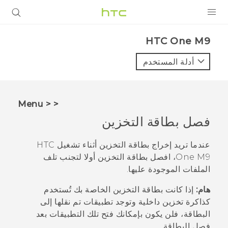
المنتجات
HTC One M9‎
VIVE
أدلة المستخدم
G REIGNS
أجهزة الهواتف الذكية
< < Menu
VIVERSE
فصل بطاقة التخزين
البرامج + التطبيقات
عندما تريد إخراج بطاقة التخزين أثناء تشغيل
HTC
One M9
، افصل بطاقة التخزين أولا لتجنب تلف
الدعم
الملفات الموجودة عليها.
أجهزة HTC والملحقات
هام:
إذا كانت بطاقة التخزين الخاصة بك تُستخدم
كذاكرة تخزين داخلية وتوجد تطبيقات تم نقلها إلى
البطاقة، فلن يكون بإمكانك فتح تلك التطبيقات بعد
فصل البطاقة.