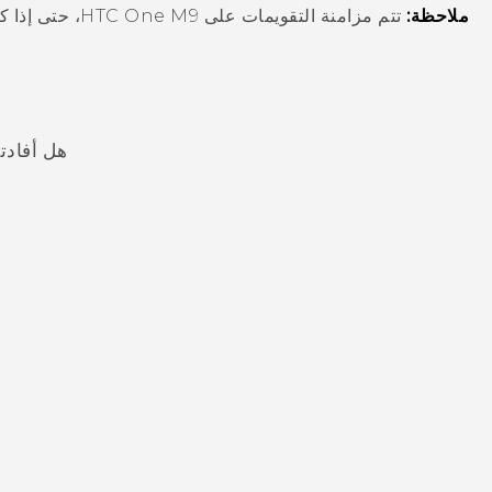
ملاحظة:
تتم مزامنة التقويمات على
HTC One M9
، حتى إذا ك
هل أفادت
شكرًا لك! تساعد ملاحظاتك الآخرين على تحديد المعلومات الأ