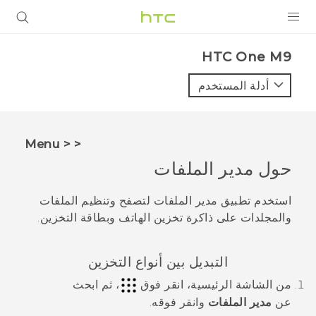
المنتجات
HTC One M9‎
VIVE
أدلة المستخدم
G REIGNS
أجهزة الهواتف الذكية
< < Menu
VIVERSE
حول
مدير الملفات
البرامج + التطبيقات
استخدم تطبيق
مدير الملفات
لتصفح وتنظيم الملفات
والمجلدات على ذاكرة تخزين الهاتف وبطاقة التخزين.
الدعم
أجهزة HTC والملحقات
التبديل بين أنواع التخزين
من الشاشة
الرئيسية
، انقر فوق
، ثم ابحث
عن
مدير الملفات
وانقر فوقه.