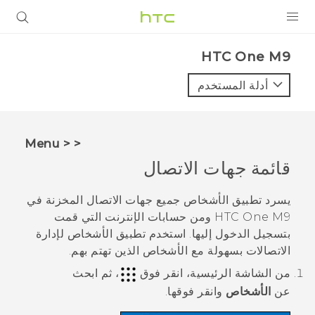
المنتجات
HTC One M9‎
VIVE
أدلة المستخدم
G REIGNS
أجهزة الهواتف الذكية
< < Menu
VIVERSE
قائمة جهات الاتصال
البرامج + التطبيقات
يسرد تطبيق
الأشخاص
جميع جهات الاتصال المخزنة في
HTC One M9
ومن حسابات الإنترنت التي قمت
الدعم
بتسجيل الدخول إليها. استخدم تطبيق
الأشخاص
لإدارة
الاتصالات بسهولة مع الأشخاص الذين تهتم بهم.
أجهزة HTC والملحقات
من الشاشة
الرئيسية
، انقر فوق
، ثم ابحث
عن
الأشخاص
وانقر فوقها.