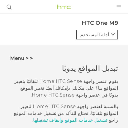
المنتجات
HTC One M9‎
VIVE
أدلة المستخدم
G REIGNS
أجهزة الهواتف الذكية
< < Menu
VIVERSE
تبديل المواقع يدويًا
البرامج + التطبيقات
يقوم عنصر واجهة Home
HTC Sense
تلقائيًا بتغيير
المواقع بناءً على مكانك. بإمكانك أيضًا تغيير الموقع
الدعم
يدويًا في عنصر واجهة Home
HTC Sense
.
أجهزة HTC والملحقات
بالنسبة لعنصر واجهة Home
HTC Sense
لتغيير
المواقع تلقائيًا، تحتاج للتأكد من تشغيل خدمات الموقع.
راجع
تشغيل خدمات الموقع وإيقاف تشغيلها
.