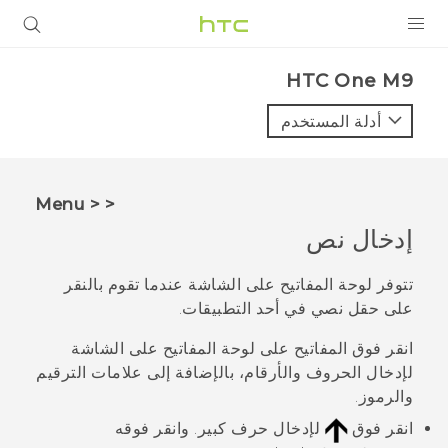
المنتجات
HTC One M9‎
VIVE
أدلة المستخدم
G REIGNS
أجهزة الهواتف الذكية
< < Menu
VIVERSE
إدخال نص
البرامج + التطبيقات
تتوفر لوحة المفاتيح على الشاشة عندما تقوم بالنقر
على حقل نصي في أحد التطبيقات.
الدعم
انقر فوق المفاتيح على لوحة المفاتيح على الشاشة
أجهزة HTC والملحقات
لإدخال الحروف والأرقام، بالإضافة إلى علامات الترقيم
والرموز.
انقر فوق
لإدخال حرف كبير. وانقر فوقه