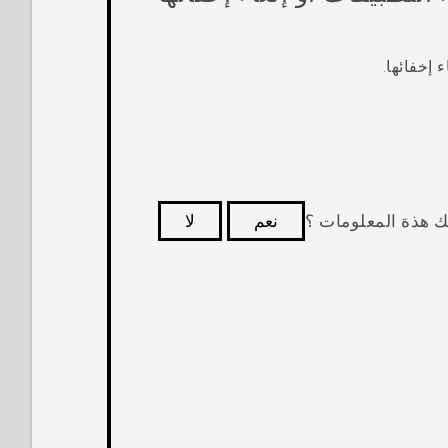
 إخفائها.
ك هذة المعلومات ؟
نعم
لا
كثر فائدة.