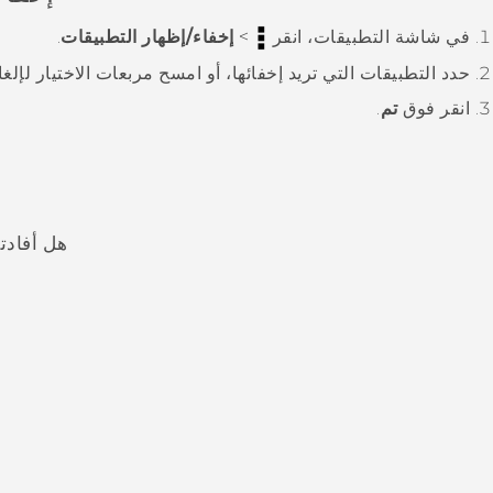
في شاشة
التطبيقات
، انقر
>
إخفاء/إظهار التطبيقات
.
حدد التطبيقات التي تريد إخفائها، أو امسح مربعات الاختيار لإلغاء
انقر فوق
تم
.
هل أفادت
شكرًا لك! تساعد ملاحظاتك الآخرين على تحديد المعلومات الأ