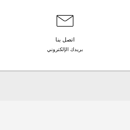
اتصل بنا
بريدك الإلكتروني
العربية - دليل البدء السريع
العربية - دليل المستخدم
(Android 7 Nougat) العربية - ما اجلديد
English - Quick start guide