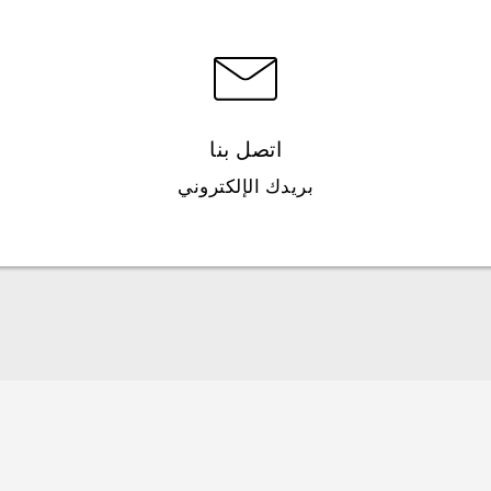
اتصل بنا
بريدك الإلكتروني
العربية - دليل البدء السريع
العربية - دليل المستخدم
(Android 7 Nougat) العربية - ما اجلديد
English - Quick start guide