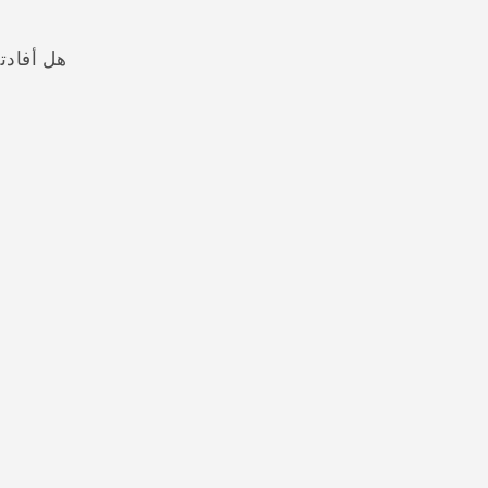
هل أفادت
شكرًا لك! تساعد ملاحظاتك الآخرين على تحديد المعلومات الأ