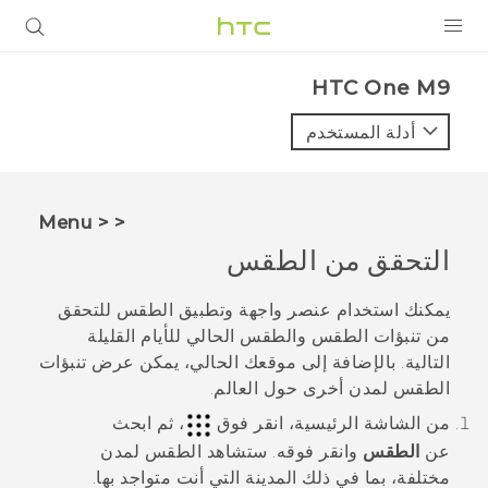
المنتجات
HTC One M9‎
VIVE
أدلة المستخدم
G REIGNS
أجهزة الهواتف الذكية
< < Menu
VIVERSE
التحقق من
الطقس
البرامج + التطبيقات
يمكنك استخدام عنصر واجهة وتطبيق
الطقس
للتحقق
من تنبؤات الطقس والطقس الحالي للأيام القليلة
الدعم
التالية. بالإضافة إلى موقعك الحالي، يمكن عرض تنبؤات
الطقس لمدن أخرى حول العالم.
أجهزة HTC والملحقات
من الشاشة
الرئيسية
، انقر فوق
، ثم ابحث
عن
الطقس
وانقر فوقه.
ستشاهد الطقس لمدن
مختلفة، بما في ذلك المدينة التي أنت متواجد بها.