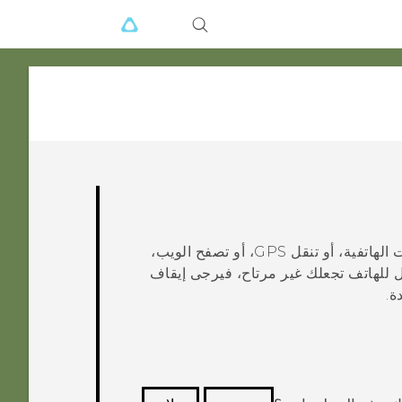
قد يسخن هاتفك أثناء شحنه أو استخدامه لفترة طويلة للمكالمات الهاتفية، أو تنقل GPS، أو تصفح الويب،
 للهاتف تجعلك غير مرتاح، فيرجى إيقاف