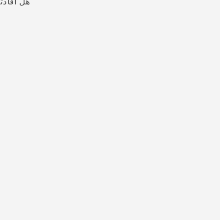
هل أفادت
شكرًا لك! تساعد ملاحظاتك الآخرين على تحديد المعلومات الأ