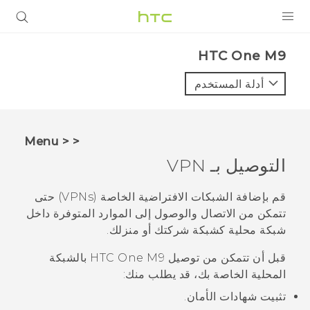
المنتجات
HTC One M9‎
VIVE
أدلة المستخدم
G REIGNS
أجهزة الهواتف الذكية
< < Menu
VIVERSE
التوصيل بـ VPN
البرامج + التطبيقات
قم بإضافة الشبكات الافتراضية الخاصة (VPNs) حتى
تتمكن من الاتصال والوصول إلى الموارد المتوفرة داخل
الدعم
شبكة محلية كشبكة شركتك أو منزلك.
أجهزة HTC والملحقات
قبل أن تتمكن من توصيل
HTC One M9
بالشبكة
المحلية الخاصة بك، قد يطلب منك:
تثبيت شهادات الأمان.