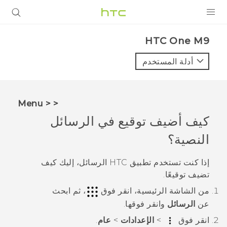
المنتجات
HTC One M9‎
VIVE
أدلة المستخدم
G REIGNS
أجهزة الهواتف الذكية
< < Menu
VIVERSE
كيف أضيف توقيع في الرسائل
النصية؟
البرامج + التطبيقات
الدعم
إذا كنت تستخدم تطبيق HTC
الرسائل
، إليك كيف
تضيف توقيعًا.
أجهزة HTC والملحقات
من الشاشة
الرئيسية
، انقر فوق
، ثم ابحث
عن
الرسائل
وانقر فوقها.
انقر فوق
>
الإعدادات
>
عام
.