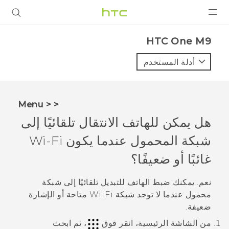
المنتجات
HTC One M9‎
VIVE
أدلة المستخدم
G REIGNS
أجهزة الهواتف الذكية
< < Menu
VIVERSE
هل يمكن للهاتف الانتقال تلقائيًا إلى
شبكة المحمول عندما يكون
Wi‍-Fi
البرامج + التطبيقات
غائبًا أو ضعيفًا؟
الدعم
نعم. يمكنك ضبط الهاتف للتبديل تلقائيًا إلى شبكة
أجهزة HTC والملحقات
محمول عندما لا توجد شبكة
Wi‍-Fi
متاحة أو الإشارة
ضعيفة.
من الشاشة
الرئيسية
، انقر فوق
، ثم ابحث