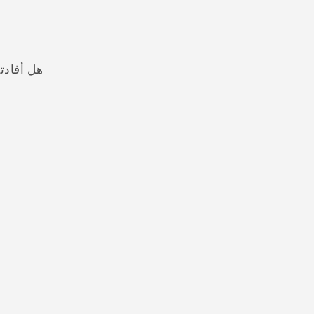
هل أفادت
شكرًا لك! تساعد ملاحظاتك الآخرين على تحديد المعلومات الأ