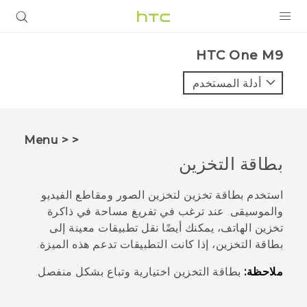
المنتجات
HTC One M9‎
VIVE
أدلة المستخدم
G REIGNS
أجهزة الهواتف الذكية
< < Menu
VIVERSE
بطاقة التخزين
البرامج + التطبيقات
استخدم بطاقة تخزين لتخزين الصور ومقاطع الفيديو
والموسيقى. عند ترغب في تفريغ مساحة في ذاكرة
الدعم
تخزين الهاتف، يمكنك أيضًا نقل تطبيقات معينة إلى
بطاقة التخزين، إذا كانت التطبيقات تدعم هذه الميزة.
أجهزة HTC والملحقات
ملاحظة:
بطاقة التخزين اختيارية وتباع بشكل منفصل.