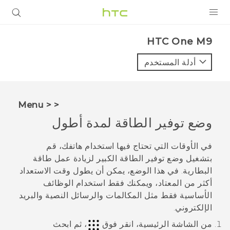
المنتجات
HTC One M9‎
VIVE
أدلة المستخدم
G REIGNS
أجهزة الهواتف الذكية
< < Menu
VIVERSE
وضع توفير الطاقة لمدة أطول
البرامج + التطبيقات
في الأوقات التي تحتاج فيها استخدام هاتفك، قم
بتشغيل وضع توفير الطاقة الكبير لزيادة عمل طاقة
الدعم
البطارية. في هذا الوضع، يمكن أن يطول وقت الاستعداد
أكثر من المعتاد، ويمكنك فقط استخدام الوظائف
أجهزة HTC والملحقات
الأساسية فقط مثل المكالمات والرسائل النصية والبريد
الإلكتروني.
من الشاشة
الرئيسية
، انقر فوق
، ثم ابحث