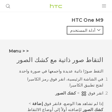
المنتجات
HTC One M9‎
VIVE
أدلة المستخدم
G REIGNS
أجهزة الهواتف الذكية
< < Menu
VIVERSE
التقاط صور ذاتية مع
كشك الصور
البرامج + التطبيقات
التقط صورًا ذاتية عديدة واجمعها في صورة واحدة.
في الشاشة
الرئيسية
، انقر فوق رمز الكاميرا
الدعم
لفتح تطبيق
الكاميرا
.
أجهزة HTC والملحقات
انقر فوق
>
كشك الصور
.
إذا لم تشاهد هذا الوضع، فانقر فوق
إضافة
>
كشك الصور
لإضافته أولاً إلى أوضاع الالتقاط.