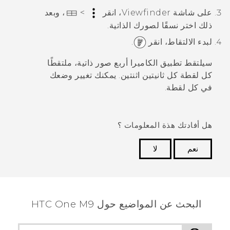
على شاشة Viewfinder، انقر
>
، وبعد
ذلك اختر نسقًا لصورك الذاتية.
لبدء الالتقاط، انقر
.
سيلتقط تطبيق
الكاميرا
أربع صور ذاتية، ملتقطًا
كل لقطة كل ثانيتين اثنتين. يمكنك تغيير وضعك
في كل لقطة.
هل أفادتك هذة المعلومات ؟
نعم
لا
شكرًا لك! تساعد ملاحظاتك الآخرين على تحديد المعلومات
الأكثر فائدة.
البحث عن المواضيع حول HTC One M9