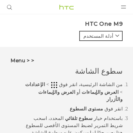
المنتجات
HTC One M9‎
VIVE
أدلة المستخدم
G REIGNS
أجهزة الهواتف الذكية
< < Menu
VIVERSE
سطوع الشاشة
البرامج + التطبيقات
من الشاشة
الرئيسية
، انقر فوق
>
الإعدادات
>
العرض والإيماءات
أو
العرض والإيماءات
الدعم
والأزرار
.
أجهزة HTC والملحقات
انقر فوق
مستوى السطوع
.
باستخدام خيار
سطوع تلقائي
المحدد، اسحب
شريط التمرير لضبط المستوى الأقصى للسطوع.
هذا يعين حدًا لما سيكون عليه سطوع الشاشة