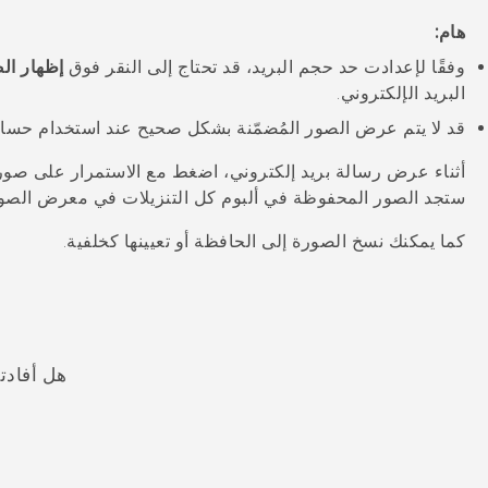
هام:
وفقًا لإعدادت حد حجم البريد، قد تحتاج إلى النقر فوق
إظهار ال
البريد الإلكتروني.
قد لا يتم عرض الصور المُضمّنة بشكل صحيح عند استخدام حسابا
أثناء عرض رسالة بريد إلكتروني، اضغط مع الاستمرار على صور
ستجد الصور المحفوظة في ألبوم
كل التنزيلات
في
معرض الصو
كما يمكنك نسخ الصورة إلى الحافظة أو تعيينها كخلفية.
هل أفادت
شكرًا لك! تساعد ملاحظاتك الآخرين على تحديد المعلومات الأ