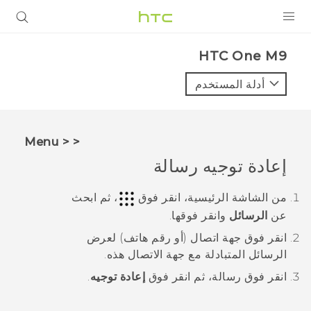
المنتجات
HTC One M9‎
VIVE
أدلة المستخدم
G REIGNS
أجهزة الهواتف الذكية
< < Menu
VIVERSE
إعادة توجيه رسالة
البرامج + التطبيقات
من الشاشة
الرئيسية
، انقر فوق
، ثم ابحث
عن
الرسائل
وانقر فوقها.
الدعم
انقر فوق جهة اتصال (أو رقم هاتف) لعرض
أجهزة HTC والملحقات
الرسائل المتبادلة مع جهة الاتصال هذه.
انقر فوق رسالة، ثم انقر فوق
إعادة توجيه
.